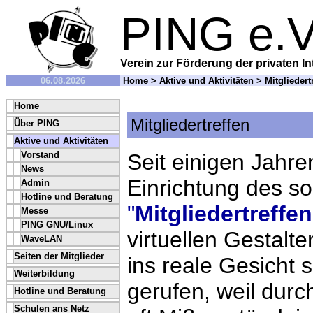
PING e.V
Verein zur Förderung der privaten In
06.08.2026
Home
>
Aktive und Aktivitäten
> Mitgliedert
Home
Mitgliedertreffen
Über PING
Aktive und Aktivitäten
Vorstand
Seit einigen Jahre
News
Einrichtung des s
Admin
Hotline und Beratung
"
Mitgliedertreffen
Messe
PING GNU/Linux
virtuellen Gestalt
WaveLAN
Seiten der Mitglieder
ins reale Gesicht
Weiterbildung
gerufen, weil dur
Hotline und Beratung
Schulen ans Netz